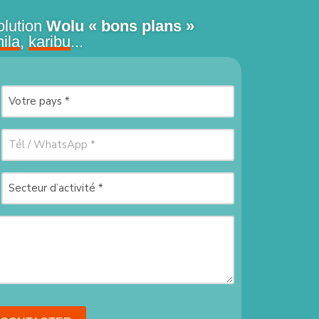
olution
Wolu « bons plans »
mila
,
karibu
...
Pays
(Nécessaire)
Téléphone
(Nécessaire)
Secteur
d’activité
(Nécessaire)