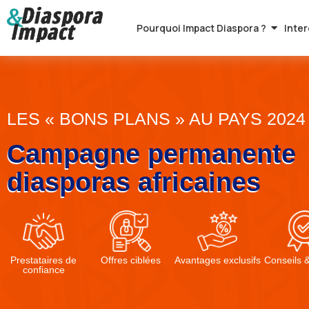
Pourquoi Impact Diaspora ?
Inter
Aller
au
contenu
LES « BONS PLANS » AU PAYS 2024
Campagne permanente
diasporas africaines
Prestataires de
Offres ciblées
Avantages exclusifs
Conseils 
confiance