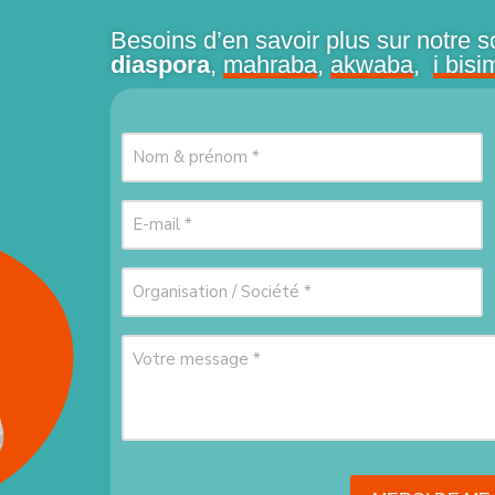
Besoins d’en savoir plus sur notre s
diaspora
,
mahraba
,
akwaba
,
i bisi
Nom
&
prénom
(Nécessaire)
E-
mail
(Nécessaire)
Organisation
/
Société
(Nécessaire)
Votre
message