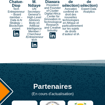
Chatue-
M.
Diawara
de
de
Diop
Ndiaye
President
sélection)
sélection)
and Founder
Tech
UN
Avocat(e)
Expert Data
of Cluster
Entrepreneur
Secretary-
confirmé en
Analytics
Digital Africa
– Board
General’s
droit des
, Center for
member –
High-Level
nouvelles
Innovation in
Data & AI
Advisory
technologies
Technological
Strategy –
Body on
en Afrique et
Research
Blockchain
Artificial
particulièrement
and Creative
expert
Intelligence
sur les sujets
Industry
Member /
de droits
Chercheur
d’auteur et IA
/Entrepreneur
tech
Partenaires
(En cours d'actualisation)