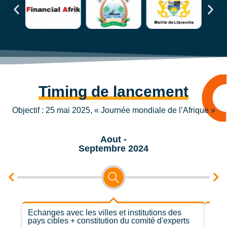
Timing de lancement
Objectif : 25 mai 2025, « Journée mondiale de l’Afrique »
Aout -
Septembre 2024
Echanges avec les villes et institutions des
Cadr
pays cibles + constitution du comité d'experts
Renc