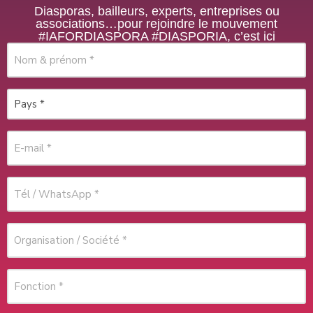
Diasporas, bailleurs, experts, entreprises ou
associations…pour rejoindre le mouvement
#IAFORDIASPORA #DIASPORIA, c’est ici
Nom
&
prénom
Pays
(Nécessaire)
(Nécessaire)
E-
mail
(Nécessaire)
Téléphone
(Nécessaire)
Organisation
/
Société
Fonction
(Nécessaire)
(Nécessaire)